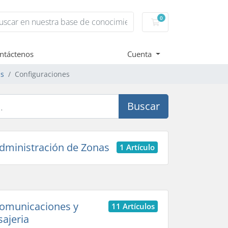
0
Carro de Pedidos
ntáctenos
Cuenta
as
Configuraciones
Buscar
ministración de Zonas
1 Artículo
omunicaciones y
11 Artículos
ajeria