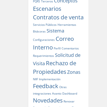
Conceptos
PQRS
Terceros
Escenarios
Contratos de venta
Servicios Públicos
Herramientas
Sistema
Bitácoras
Correo
Configuraciones
Interno
Perfil
Comentarios
Solicitud de
Requerimientos
Rechazo de
Visita
Propiedades
Zonas
NIIF
Implementación
Feedback
Otras
integraciones
Avanto
Dashboard
Novedades
Renovar